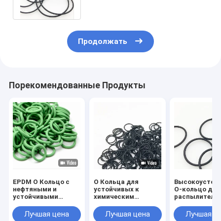
OEM/ODM
Продолжать
Порекомендованные Продукты
EPDM O Кольцо с
O Кольца для
Высокоустой
нефтяными и
устойчивых к
О-кольцо для
устойчивыми
химическим
распылителя
свойствами
веществам
AS568-134
напряжения
нитриловых O-
47.29*2.62 NB
Лучшая цена
Лучшая цена
Лучшая ц
кольцевых
EPDM FKM