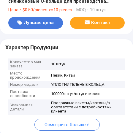
силиконовые O-кольца для производства
OEM/ODM
Цена：$0.50/pieces >=10 pieces
MOQ：10 штук
Лучшая цена
Контакт
Характер Продукции
Количество мин
10 штук
заказа
Место
Пекин, Китай
происхождения
Номер модели
УПЛОТНИТЕЛЬНЫЕ КОЛЬЦА
Поставка
100000 штук/штук в месяц
способности
Прозрачные пакеты/картоны/в
Упаковывая
соответствии с потребностями
детали
клиента
Осмотрите больше