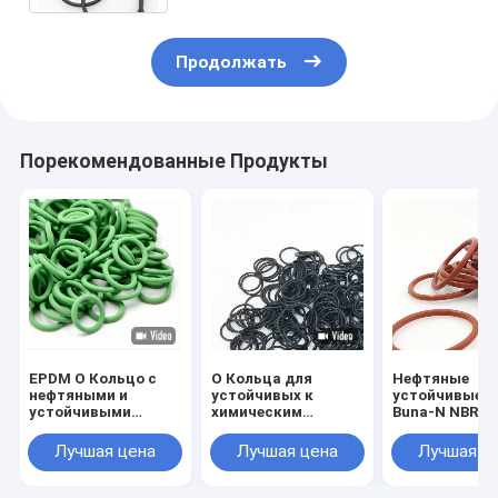
Продолжать
Порекомендованные Продукты
EPDM O Кольцо с
O Кольца для
Нефтяные
нефтяными и
устойчивых к
устойчивые н
устойчивыми
химическим
Buna-N NBR O
свойствами
веществам
кольца для в
напряжения
нитриловых O-
отраслей
Лучшая цена
Лучшая цена
Лучшая ц
кольцевых
промышленно
резиновых
метрический
уплотнений в
Размер и