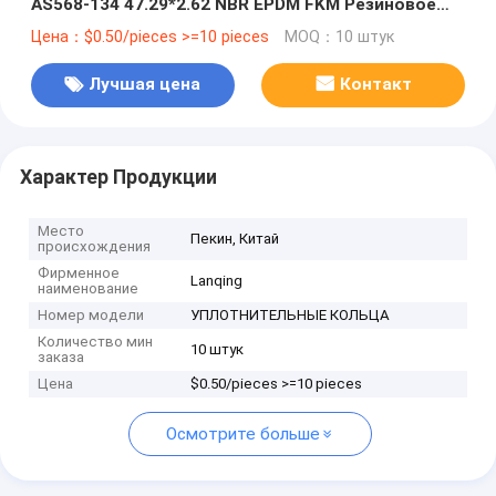
AS568-134 47.29*2.62 NBR EPDM FKM Резиновое
уплотнение
Цена：$0.50/pieces >=10 pieces
MOQ：10 штук
Лучшая цена
Контакт
Характер Продукции
Место
Пекин, Китай
происхождения
Фирменное
Lanqing
наименование
Номер модели
УПЛОТНИТЕЛЬНЫЕ КОЛЬЦА
Количество мин
10 штук
заказа
Цена
$0.50/pieces >=10 pieces
Осмотрите больше