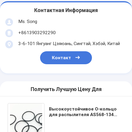
Контактная Информация
Ms. Song
+8613903292290
3-6-101 Янгуанг Цзяюань, Сингтай, Хэбэй, Китай
Контакт
Получить Лучшую Цену Для
Высокоустойчивое О-кольцо
для распылителя AS568-134
47.29*2.62 NBR EPDM FKM
Резиновое уплотнение