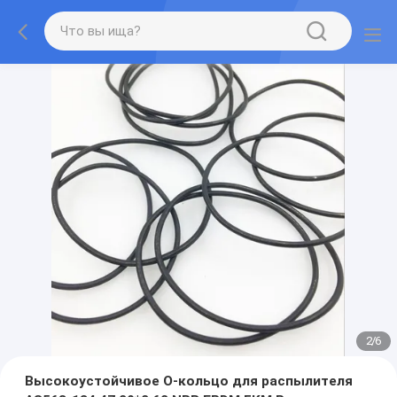
2
/
6
Высокоустойчивое О-кольцо для распылителя