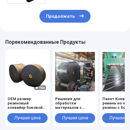
Продолжать
Порекомендованные Продукты
OEM размер
Решения для
Пакет Конвей
резиновый
обработки
ремень из чер
конвейер боковой
материалов с
резины с бок
стенки ремень для
конструкцией
стенкой и
всех отраслей
резиновой
прозрачными
Лучшая цена
Лучшая цена
Лучшая ц
промышленности
конвейерной ленты
мешками
нефтяной
и боковой стенки