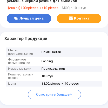
ремень в черной резине для высокой
температуры
Цена：$1.00/pieces >=10 pieces
MOQ：10 штук
Лучшая цена
Контакт
Характер Продукции
Место
Пекин, Китай
происхождения
Фирменное
Lanqing
наименование
Номер модели
Производитель
Количество мин
10 штук
заказа
Цена
$1.00/pieces >=10 pieces
Осмотрите больше