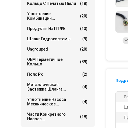
Кольцо С Печатью Пыли
(18)
Уплотнение
(20)
Комбинации...
Продукты Из ПТФЕ
(13)
Шланг Гидросистемы
(9)
Ungrouped
(20)
OEM Герметичное
(39)
Кольцо
Пояс Pk
(2)
Подр
Металлическая
(4)
Застежка Шланга...
Р
Уплотнение Насоса
(4)
Механическое...
Ц
Части Конкретного
(19)
П
Насоса...