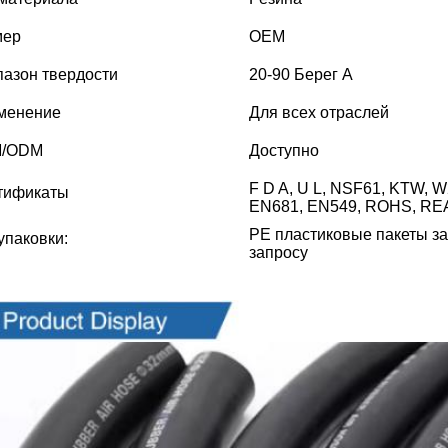
мер
OEM
азон твердости
20-90 Берег А
менение
Для всех отраслей
/ODM
Доступно
F D A, U L, NSF61, KTW, 
тификаты
EN681, EN549, ROHS, RE
PE пластиковые пакеты за
упаковки:
запросу
обности Изображения