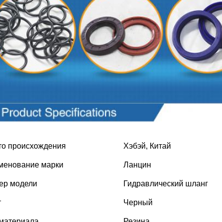
метры продукта
то происхождения
Хэбэй, Китай
менование марки
Ланцин
ер модели
Гидравлический шланг
т
Черный
 материала
Резина