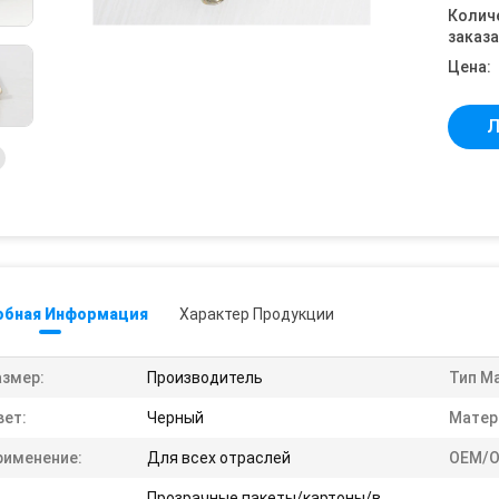
Колич
заказа
Цена:
Л
обная Информация
Характер Продукции
азмер:
Производитель
Тип М
вет:
Черный
Матер
рименение:
Для всех отраслей
OEM/O
Прозрачные пакеты/картоны/в