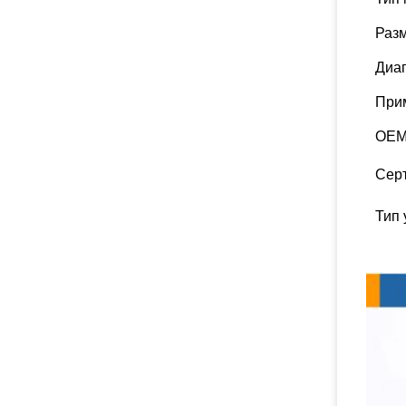
Раз
Диап
При
OEM
Сер
Тип 
Подр