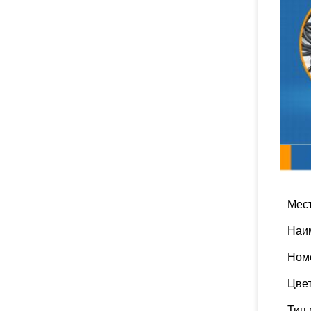
Пара
Мес
Наи
Ном
Цве
Тип