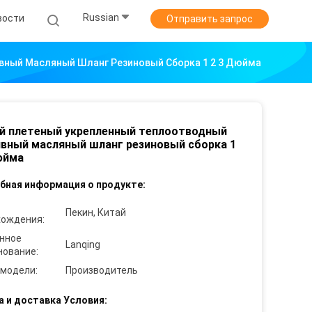
Russian
вости
Отправить запрос
вный Масляный Шланг Резиновый Сборка 1 2 3 Дюйма
й плетеный укрепленный теплоотводный
вный масляный шланг резиновый сборка 1
юйма
бная информация о продукте:
Пекин, Китай
хождения:
нное
Lanqing
нование:
 модели:
Производитель
а и доставка Условия: