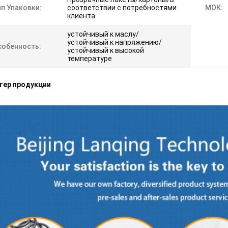
п Упаковки:
соответствии с потребностями
МОК:
клиента
устойчивый к маслу/
устойчивый к напряжению/
собенность:
устойчивый к высокой
температуре
тер продукции