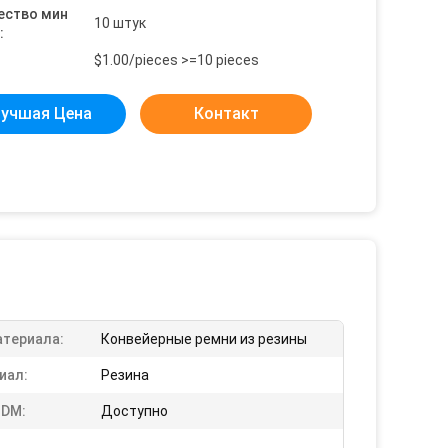
ество мин
10 штук
:
$1.00/pieces >=10 pieces
учшая Цена
Контакт
атериала:
Конвейерные ремни из резины
иал:
Резина
DM:
Доступно