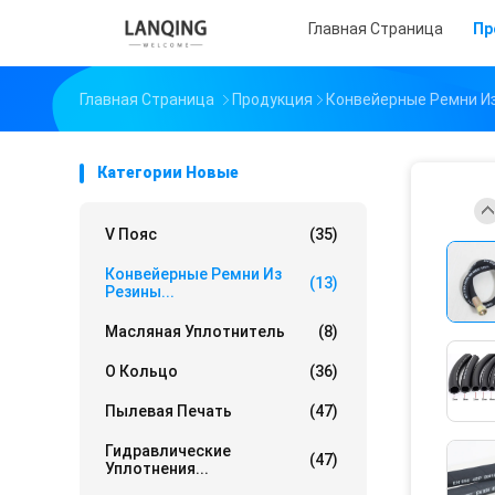
Главная Страница
Пр
Главная Страница
Продукция
Конвейерные Ремни И
Категории Новые
V Пояс
(35)
Конвейерные Ремни Из
(13)
Резины...
Масляная Уплотнитель
(8)
О Кольцо
(36)
Пылевая Печать
(47)
Гидравлические
(47)
Уплотнения...