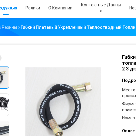
Контактные Данны
одукция
Ролики
О Компании
Но
Е
з Резины
Гибкий Плетеный Укрепленный Теплоотводный Топли
Гибки
топли
2 3 д
Подро
Место
проис
Фирме
наиме
Номер
Оплат