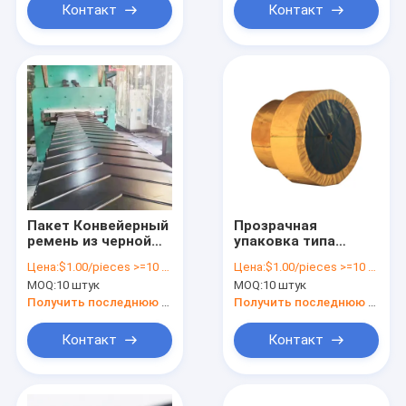
Контакт
Контакт
Пакет Конвейерный
Прозрачная
ремень из черной
упаковка типа
резины с боковой
резинового
Цена:
$1.00/pieces >=10 pieces
Цена:
$1.00/pieces >=10 pieces
стенкой и
конвейера боковой
MOQ:
10 штук
MOQ:
10 штук
прозрачными
стенки ремня для
мешками
тяжелых
Получить последнюю цену
Получить последнюю цену
применений
Контакт
Контакт