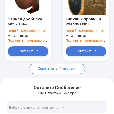
О Компании
Наша фабрика
Черная дробилка
Гибкий и прочный
круглый
резиновый
контроль качества
бесконечный
конвейер для
Цена:
$1.00/pieces >=10 pieces
Цена:
$1.00/pieces >=10 pieces
нейлоновый
плавного
MOQ:
10 штук
MOQ:
10 штук
конвейер NN100 для
транспортировки
контактные данные
производства OEM /
материалов
Получить последнюю цену
Получить последнюю цену
ODM
Новости
Контакт
Контакт
Отправить запрос
Осмотрите больше
V пояс
Оставьте Сообщение
Мы Ответим Быстро
Конвейерные ремни из резины
Масляная уплотнитель