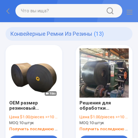
Конвейерные Ремни Из Резины
(13)
OEM размер
Решения для
резиновый
обработки
конвейер боковой
материалов с
Цена:
$1.00/pieces >=10 pieces
Цена:
$1.00/pieces >=10 pieces
стенки ремень для
конструкцией
MOQ:
10 штук
MOQ:
10 штук
всех отраслей
резиновой
промышленности
конвейерной ленты
Получить последнюю цену
Получить последнюю цену
нефтяной
и боковой стенки