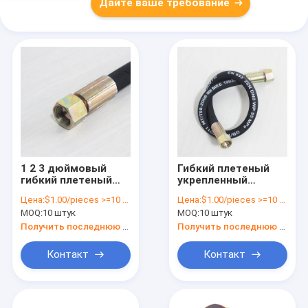
Дайте ваше требование
1 2 3 дюймовый
Гибкий плетеный
гибкий плетеный
укрепленный
укрепленный
теплоотводный
Цена:
$1.00/pieces >=10 pieces
Цена:
$1.00/pieces >=10 pieces
теплоснабжение
топливный
MOQ:
10 штук
MOQ:
10 штук
топливное масло
масляный шланг
шланг резиновой
резиновый сборка 1
Получить последнюю цену
Получить последнюю цену
сборки
2 3 дюйма
Контакт
Контакт