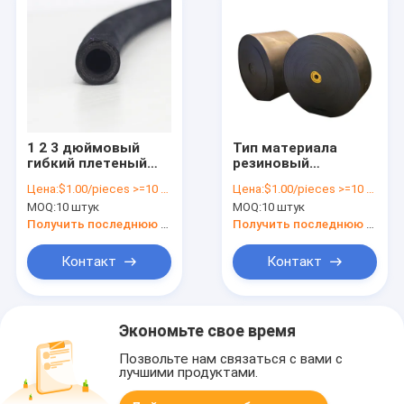
1 2 3 дюймовый
Тип материала
гибкий плетеный
резиновый
укрепленный
конвейерный
Цена:
$1.00/pieces >=10 pieces
Цена:
$1.00/pieces >=10 pieces
теплоснабжение
ремень для OEM
MOQ:
10 штук
MOQ:
10 штук
топливное масло
боковых ремней во
шланг резиновый
всех отраслях
Получить последнюю цену
Получить последнюю цену
сборка OEM
промышленности
Контакт
Контакт
Экономьте свое время
Позвольте нам связаться с вами с
лучшими продуктами.