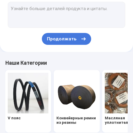
О кольцо
Пылевая печать
гидравлические уплотнения
Продолжать
Кольцо с печатью пыли
Уплотнение комбинации
Наши Категории
Продукты из ПТФЕ
шланг гидросистемы
ungrouped
OEM герметичное кольцо
V пояс
Конвейерные ремни
Масляная
пояс pk
из резины
уплотнитель