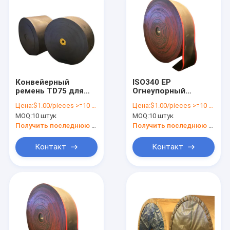
Конвейерный
ISO340 EP
ремень TD75 для
Огнеупорный
сыпучего
угольный
Цена:
$1.00/pieces >=10 pieces
Цена:
$1.00/pieces >=10 pieces
материала с
конвейерный
MOQ:
10 штук
MOQ:
10 штук
черным цветом и
ремень в черной
толщиной 5 мм OEM
резине для высокой
Получить последнюю цену
Получить последнюю цену
температуры
Контакт
Контакт
Главная страница
Продукция
Ролики