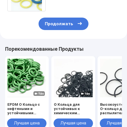
температуру
Продолжать
Порекомендованные Продукты
EPDM O Кольцо с
O Кольца для
Высокоустой
нефтяными и
устойчивых к
О-кольцо для
устойчивыми
химическим
распылителя
свойствами
веществам
AS568-134
напряжения
нитриловых O-
47.29*2.62 NB
Лучшая цена
Лучшая цена
Лучшая ц
кольцевых
EPDM FKM