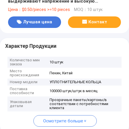
выдерживают напряжение и высокую
температуру
Цена：$0.50/pieces >=10 pieces
MOQ：10 штук
Лучшая цена
Контакт
Характер Продукции
Количество мин
10 штук
заказа
Место
Пекин, Китай
происхождения
Номер модели
УПЛОТНИТЕЛЬНЫЕ КОЛЬЦА
Поставка
100000 штук/штук в месяц
способности
Прозрачные пакеты/картоны/в
Упаковывая
соответствии с потребностями
детали
клиента
Осмотрите больше