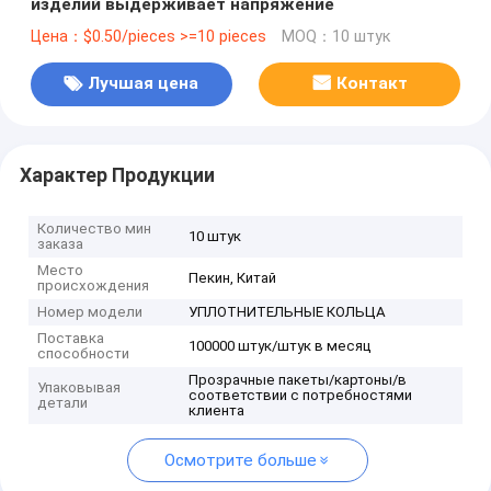
изделий выдерживает напряжение
Цена：$0.50/pieces >=10 pieces
MOQ：10 штук
Лучшая цена
Контакт
Характер Продукции
Количество мин
10 штук
заказа
Место
Пекин, Китай
происхождения
Номер модели
УПЛОТНИТЕЛЬНЫЕ КОЛЬЦА
Поставка
100000 штук/штук в месяц
способности
Прозрачные пакеты/картоны/в
Упаковывая
соответствии с потребностями
детали
клиента
Осмотрите больше