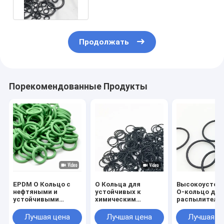
напряжение
Продолжать
Порекомендованные Продукты
EPDM O Кольцо с
O Кольца для
Высокоустой
нефтяными и
устойчивых к
О-кольцо для
устойчивыми
химическим
распылителя
свойствами
веществам
AS568-134
напряжения
нитриловых O-
47.29*2.62 NB
Лучшая цена
Лучшая цена
Лучшая ц
кольцевых
EPDM FKM