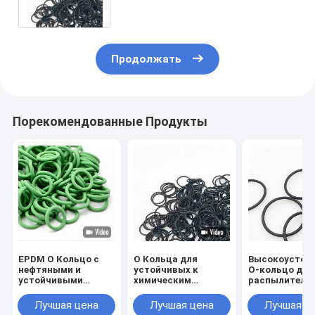
EPDM резина
Продолжать
Порекомендованные Продукты
EPDM O Кольцо с
O Кольца для
Высокоустой
нефтяными и
устойчивых к
О-кольцо для
устойчивыми
химическим
распылителя
свойствами
веществам
AS568-134
напряжения
нитриловых O-
47.29*2.62 NB
Лучшая цена
Лучшая цена
Лучшая ц
кольцевых
EPDM FKM