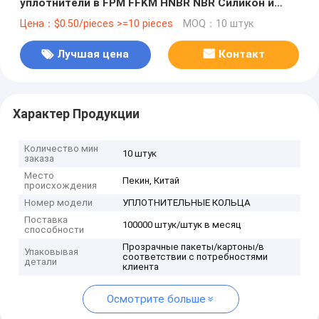
уплотнители в FPM FFKM HNBR NBR Силикон и
EPDM резина
Цена：$0.50/pieces >=10 pieces
MOQ：10 штук
Лучшая цена
Контакт
Характер Продукции
Количество мин
10 штук
заказа
Место
Пекин, Китай
происхождения
Номер модели
УПЛОТНИТЕЛЬНЫЕ КОЛЬЦА
Поставка
100000 штук/штук в месяц
способности
Прозрачные пакеты/картоны/в
Упаковывая
соответствии с потребностями
детали
клиента
Осмотрите больше