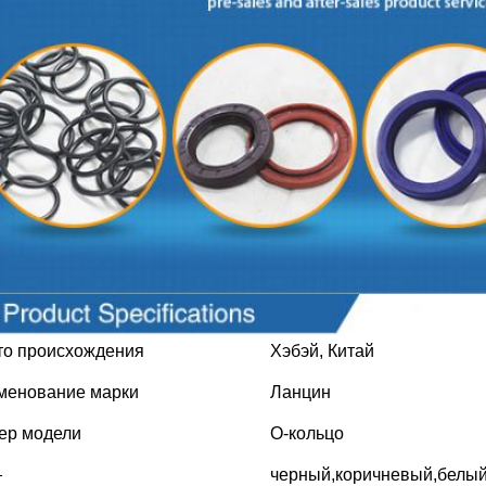
то происхождения
Хэбэй, Китай
менование марки
Ланцин
ер модели
О-кольцо
черный,коричневый,белый,к
т