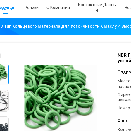
Контактные Данны
одукция
Ролики
О Компании
Но
Е
 O Тип Кольцевого Материала Для Устойчивости К Маслу И Выс
NBR F
устой
Подро
Место
проис
Фирме
наиме
Номер
Оплат
Колич