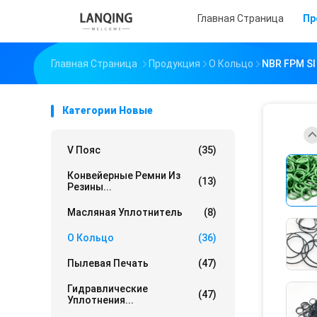
Главная Страница
Пр
Главная Страница
Продукция
О Кольцо
NBR FPM SI
Категории Новые
V Пояс
(35)
Конвейерные Ремни Из
(13)
Резины...
Масляная Уплотнитель
(8)
О Кольцо
(36)
Пылевая Печать
(47)
Гидравлические
(47)
Уплотнения...