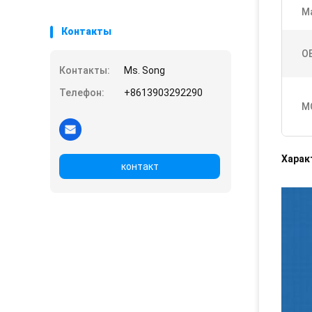
М
Контакты
O
Контакты:
Ms. Song
Телефон:
+8613903292290
М
Харак
контакт