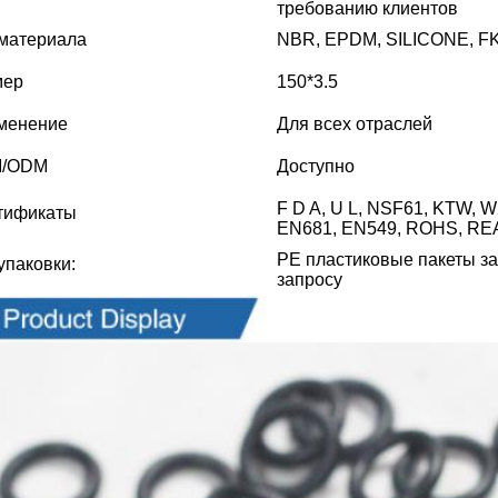
требованию клиентов
 материала
NBR, EPDM, SILICONE, FKM
мер
150*3.5
менение
Для всех отраслей
/ODM
Доступно
F D A, U L, NSF61, KTW, 
тификаты
EN681, EN549, ROHS, RE
PE пластиковые пакеты за
упаковки:
запросу