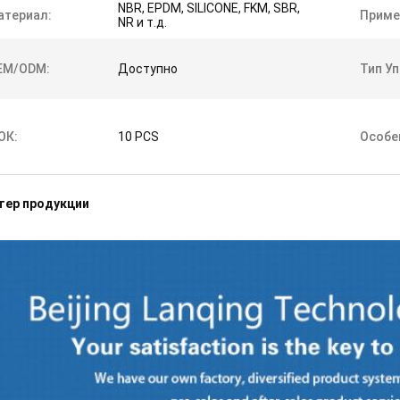
NBR, EPDM, SILICONE, FKM, SBR,
атериал:
Приме
NR и т.д.
EM/ODM:
Доступно
Тип Уп
ОК:
10 PCS
Особе
тер продукции