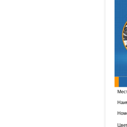
Мес
Наи
Ном
Цве