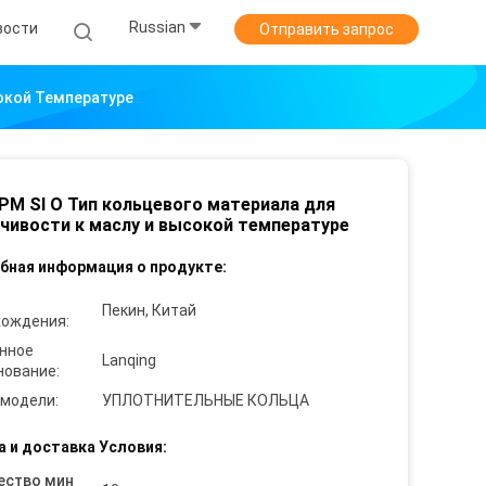
Russian
вости
Отправить запрос
окой Температуре
PM SI O Тип кольцевого материала для
чивости к маслу и высокой температуре
бная информация о продукте:
Пекин, Китай
хождения:
нное
Lanqing
нование:
 модели:
УПЛОТНИТЕЛЬНЫЕ КОЛЬЦА
а и доставка Условия:
ество мин