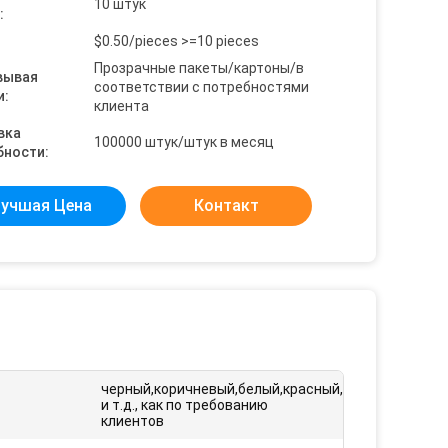
10 штук
:
$0.50/pieces >=10 pieces
Прозрачные пакеты/картоны/в
вывая
соответствии с потребностями
и:
клиента
вка
100000 штук/штук в месяц
бности:
учшая Цена
Контакт
черный,коричневый,белый,красный,зеленый,
и т.д., как по требованию
клиентов