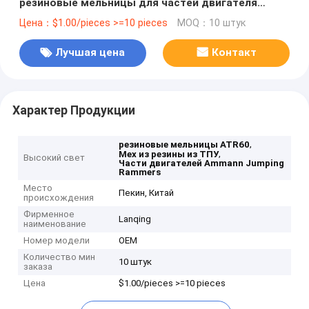
резиновые мельницы для частей двигателя
Ammann
Цена：$1.00/pieces >=10 pieces
MOQ：10 штук
Лучшая цена
Контакт
Характер Продукции
,
резиновые мельницы ATR60
,
Мех из резины из ТПУ
Высокий свет
Части двигателей Ammann Jumping
Rammers
Место
Пекин, Китай
происхождения
Фирменное
Lanqing
наименование
Номер модели
OEM
Количество мин
10 штук
заказа
Цена
$1.00/pieces >=10 pieces