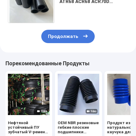
ATR68 ACR68 ACR70D
резиновые мельницы для
частей двигателя Ammann
Продолжать
Порекомендованные Продукты
Нефтяной
OEM NBR резиновые
Продукт из
устойчивый ПУ
гибкие плоские
натурального
зубчатый V-ремень
подшипники
каучука для