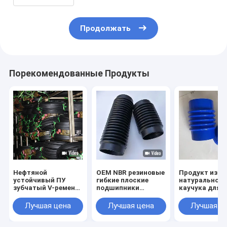
Продолжать
Порекомендованные Продукты
Нефтяной
OEM NBR резиновые
Продукт из
устойчивый ПУ
гибкие плоские
натурального
зубчатый V-ремень
подшипники
каучука для
для выдержки
поставщик
автомобильн
напряжения и
промышленно
Лучшая цена
Лучшая цена
Лучшая ц
высокой
температуры