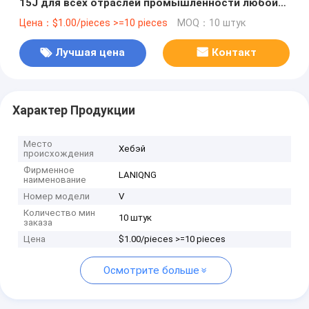
15J для всех отраслей промышленности любой
цвет в порядке
Цена：$1.00/pieces >=10 pieces
MOQ：10 штук
Лучшая цена
Контакт
Характер Продукции
Место
Хебэй
происхождения
Фирменное
LANIQNG
наименование
Номер модели
V
Количество мин
10 штук
заказа
Цена
$1.00/pieces >=10 pieces
Осмотрите больше