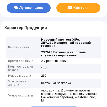
Лучшая цена
Контакт
Характер Продукции
,
Насосный пистоль XIFA
XIFA230 Конкретный насосный
грузовик
Высокий свет
,
237693 Бетонные насосные
грузовики поршневые
Время доставки
2-7 рабочих дней
Количество мин
1 шт.
заказа
Номер модели
230
Упаковывая
Картонная упаковка
детали
Аккредитив, Документы против
акцепта, Документы против платежа,
Условия оплаты
Банковский перевод, Western Union,
M