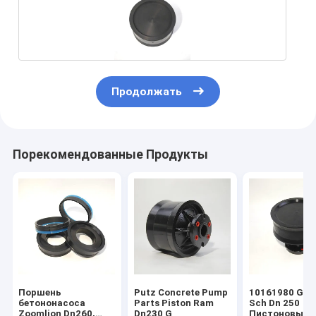
Продолжать
Порекомендованные Продукты
Поршень
Putz Concrete Pump
10161980 G S
бетононасоса
Parts Piston Ram
Sch Dn 250
Zoomlion Dn260,
Dn230 G
Пистоновый 