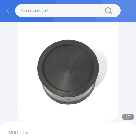
1
/
1
MOQ：1 шт.