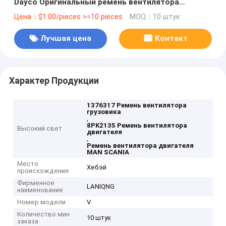
Dayco Оригинальный ремень вентилятора
двигателя 1376317 Ремень вентилятора
Цена：$1.00/pieces >=10 pieces
MOQ：10 штук
грузовика
Лучшая цена
Контакт
Характер Продукции
1376317 Ремень вентилятора
грузовика
,
8PK2135 Ремень вентилятора
Высокий свет
двигателя
,
Ремень вентилятора двигателя
MAN SCANIA
Место
Хебэй
происхождения
Фирменное
LANIQNG
наименование
Номер модели
V
Количество мин
10 штук
заказа