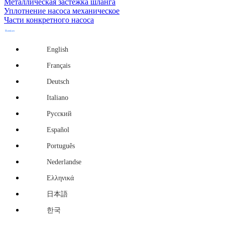
Металлическая застежка шланга
Уплотнение насоса механическое
Части конкретного насоса
Russian
English
Français
Deutsch
Italiano
Русский
Español
Português
Nederlandse
Ελληνικά
日本語
한국