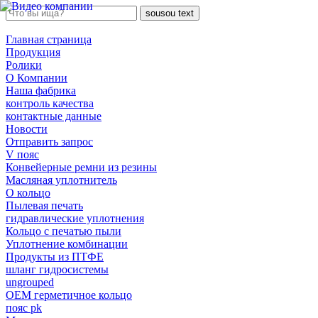
sousou text
Главная страница
Продукция
Ролики
О Компании
Наша фабрика
контроль качества
контактные данные
Новости
Отправить запрос
V пояс
Конвейерные ремни из резины
Масляная уплотнитель
О кольцо
Пылевая печать
гидравлические уплотнения
Кольцо с печатью пыли
Уплотнение комбинации
Продукты из ПТФЕ
шланг гидросистемы
ungrouped
OEM герметичное кольцо
пояс pk