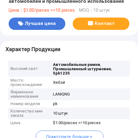
автомобилей и промышленного использования
Цена：$1.00/pieces >=10 pieces
MOQ：10 штук
Лучшая цена
Контакт
Характер Продукции
,
Автомобильные ремни
Высокий свет
,
Промышленный штурмовик
5pk1235
Место
Хебэй
происхождения
Фирменное
LANIQNG
наименование
Номер модели
pk
Количество мин
10 штук
заказа
Цена
$1.00/pieces >=10 pieces
Осмотрите больше