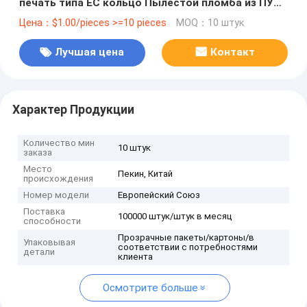
печать типа ЕС кольцо Пылестой пломба из ПУ
для двойного назначения
Цена：$1.00/pieces >=10 pieces
MOQ：10 штук
Лучшая цена
Контакт
Характер Продукции
Количество мин
10 штук
заказа
Место
Пекин, Китай
происхождения
Номер модели
Европейский Союз
Поставка
100000 штук/штук в месяц
способности
Прозрачные пакеты/картоны/в
Упаковывая
соответствии с потребностями
детали
клиента
Осмотрите больше