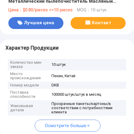
Металлический пылепочиститель Масляный
уплотнитель Идеально подходит для всех
Цена：$0.80/pieces >=10 pieces
MOQ：10 штук
отраслей промышленности
Лучшая цена
Контакт
Характер Продукции
Количество мин
10 штук
заказа
Место
Пекин, Китай
происхождения
Номер модели
DKB
Поставка
100000 штук/штук в месяц
способности
Прозрачные пакеты/картоны/в
Упаковывая
соответствии с потребностями
детали
клиента
Осмотрите больше