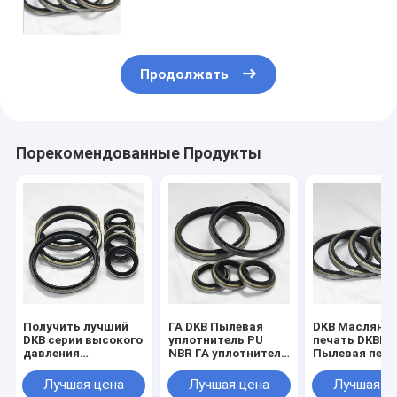
уплотнитель Идеально подходит
для всех отраслей
промышленности
Продолжать
Порекомендованные Продукты
Получить лучший
ГА DKB Пылевая
DKB Масляна
DKB серии высокого
уплотнитель PU
печать DKBI-1
давления
NBR ГА уплотнитель
Пылевая печа
масляного
Kit Идеальный
Dkb/dkbi 198-
уплотнения для
выбор для всех
94170 112-63
Лучшая цена
Лучшая цена
Лучшая ц
гидравлического
отраслей
176-63-92240