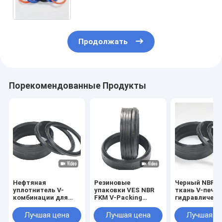
комбинированного
использования
Продолжать
Порекомендованные Продукты
Нефтяная
Резиновые
Черный NBR 
уплотнитель V-
упаковки VES NBR
ткань V-печа
комбинации для
FKM V-Packing
гидравлическ
противодействия
Combination Seal
цилиндра
напряжению при
для высокого
поршневого
Лучшая цена
Лучшая цена
Лучшая ц
температурном
давления
стержня и ше