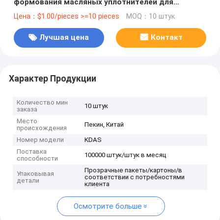
формования масляных уплотнителей для
комбинированного использования
Цена：$1.00/pieces >=10 pieces
MOQ：10 штук
Лучшая цена
Контакт
Характер Продукции
Количество мин
10 штук
заказа
Место
Пекин, Китай
происхождения
Номер модели
KDAS
Поставка
100000 штук/штук в месяц
способности
Прозрачные пакеты/картоны/в
Упаковывая
соответствии с потребностями
детали
клиента
Осмотрите больше