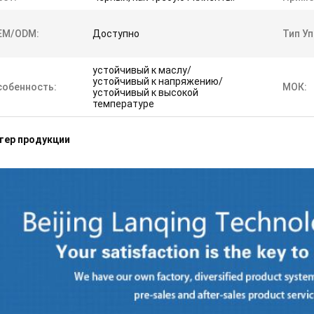
EM/ODM:
Доступно
Тип Уп
устойчивый к маслу/
устойчивый к напряжению/
собенность:
МОК:
устойчивый к высокой
температуре
тер продукции