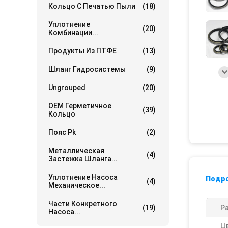
Кольцо С Печатью Пыли
(18)
Уплотнение
(20)
Комбинации...
Продукты Из ПТФЕ
(13)
Шланг Гидросистемы
(9)
Ungrouped
(20)
OEM Герметичное
(39)
Кольцо
Пояс Pk
(2)
Металлическая
(4)
Застежка Шланга...
Уплотнение Насоса
Подр
(4)
Механическое...
Части Конкретного
(19)
Р
Насоса...
Ц