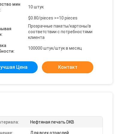
ество мин
10 штук
:
$0.80/pieces >=10 pieces
Прозрачные пакеты/картоны/в
вывая
соответствии с потребностями
и:
клиента
вка
100000 штук/штук в месяц
бности:
учшая Цена
Контакт
атериала:
Нефтяная печать DKB
нение:
Для всех отраслей