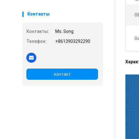
Контакты
O
Контакты:
Ms. Song
О
Телефон:
+8613903292290
Харак
контакт