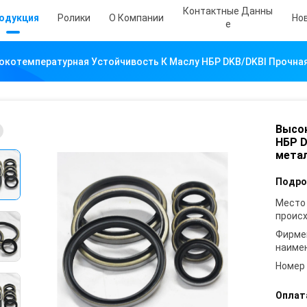
Контактные Данны
одукция
Ролики
О Компании
Но
Е
окотемпературная Устойчивость К Маслу НБР DKB/DKBI Прочна
Высок
НБР D
мета
Подро
Место
проис
Фирме
наиме
Номер
Оплат