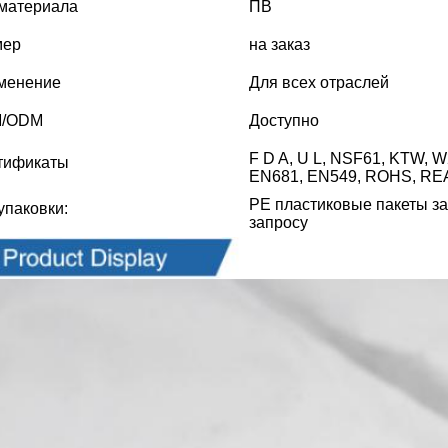
 материала
ПВ
мер
на заказ
менение
Для всех отраслей
/ODM
Доступно
F D A, U L, NSF61, KTW, 
тификаты
EN681, EN549, ROHS, RE
PE пластиковые пакеты за
упаковки:
запросу