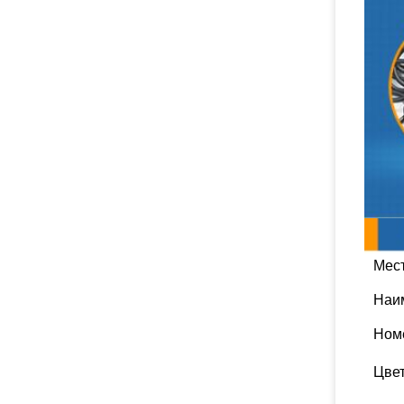
Мес
Наи
Ном
Цве