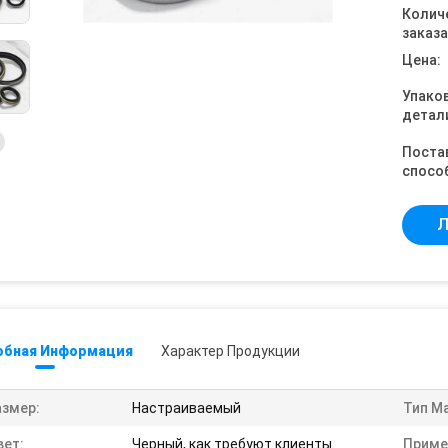
Колич
заказа
Цена:
Упако
детал
Поста
спосо
Л
обная Информация
Характер Продукции
азмер:
Настраиваемый
Тип М
вет:
Черный, как требуют клиенты.
Приме