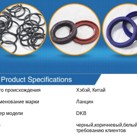
то происхождения
Хэбэй, Китай
менование марки
Ланцин
ер модели
DKB
черный,коричневый,белый,к
т
требованию клиентов