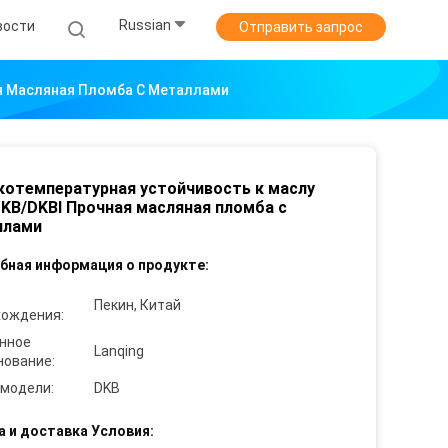
Russian
вости
Отправить запрос
я Масляная Пломба С Металлами
отемпературная устойчивость к маслу
KB/DKBI Прочная масляная пломба с
ллами
бная информация о продукте:
Пекин, Китай
хождения:
нное
Lanqing
нование:
 модели:
DKB
а и доставка Условия: