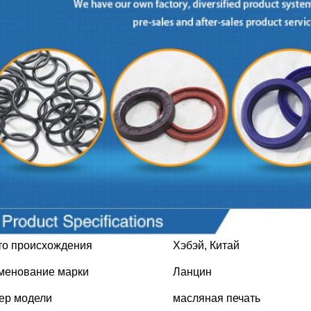
то происхождения
Хэбэй, Китай
менование марки
Ланцин
ер модели
масляная печать