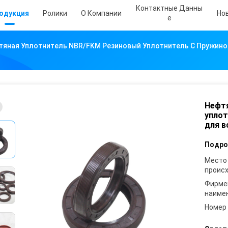
Контактные Данны
одукция
Ролики
О Компании
Но
Е
тяная Уплотнитель NBR/FKM Резиновый Уплотнитель С Пружино
Нефтя
уплот
для в
Подро
Место
проис
Фирме
наиме
Номер