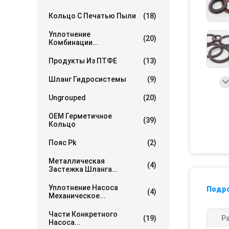
Кольцо С Печатью Пыли
(18)
Уплотнение
(20)
Комбинации...
Продукты Из ПТФЕ
(13)
Шланг Гидросистемы
(9)
Ungrouped
(20)
OEM Герметичное
(39)
Кольцо
Пояс Pk
(2)
Металлическая
(4)
Застежка Шланга...
Уплотнение Насоса
Подр
(4)
Механическое...
Части Конкретного
(19)
Р
Насоса...