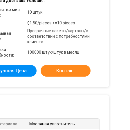
а и доставка Условия:
ество мин
10 штук
:
$1.50/pieces >=10 pieces
Прозрачные пакеты/картоны/в
вывая
соответствии с потребностями
и:
клиента
вка
100000 штук/штук в месяц
бности:
учшая Цена
Контакт
атериала:
Масляная уплотнитель