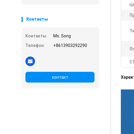
Ц
П
Контакты
Ти
Контакты:
Ms. Song
Телефон:
+8613903292290
О
С
контакт
Харак