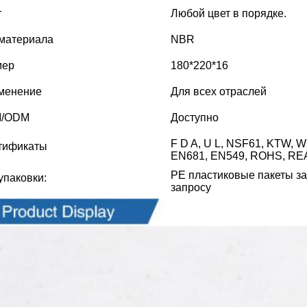
т
Любой цвет в порядке.
 материала
NBR
мер
180*220*16
менение
Для всех отраслей
/ODM
Доступно
F D A, U L, NSF61, KTW, 
тификаты
EN681, EN549, ROHS, RE
PE пластиковые пакеты за
упаковки:
запросу