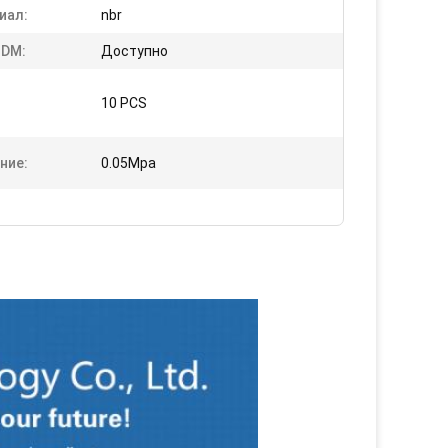
иал:
nbr
DM:
Доступно
10 PCS
ние:
0.05Mpa