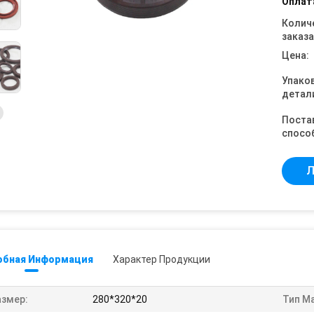
Оплат
Колич
заказа
Цена:
Упако
детал
Поста
спосо
Л
обная Информация
Характер Продукции
азмер:
280*320*20
Тип М