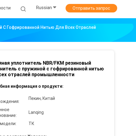
Russian
вости
Отправить запрос
й С Гофрированной Нитью Для Всех Отраслей
ная уплотнитель NBR/FKM резиновый
нитель с пружиной с гофрированной нитью
сех отраслей промышленности
бная информация о продукте:
Пекин, Китай
хождения:
нное
Lanqing
нование:
 модели:
ТК