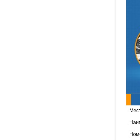
Мес
Наи
Ном