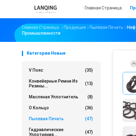
Главная Страница
Пр
Главная Страница
Продукция
Пылевая Печать
Неф
Промышленности
Категории Новые
V Пояс
(35)
Конвейерные Ремни Из
(13)
Резины...
Масляная Уплотнитель
(8)
О Кольцо
(36)
Пылевая Печать
(47)
Гидравлические
(47)
Уплотнения...