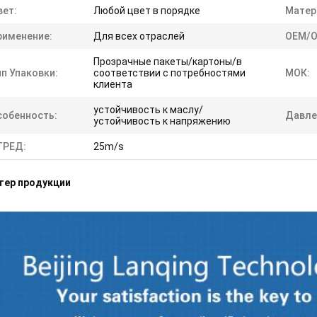
вет:
Любой цвет в порядке
Матер
рименение:
Для всех отраслей
OEM/O
Прозрачные пакеты/картоны/в
п Упаковки:
соответствии с потребностями
МОК:
клиента
устойчивость к маслу/
собенность:
Давле
устойчивость к напряжению
ТРЕД:
25m/s
тер продукции