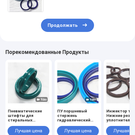
уплотнения поршневого вала
цилиндра
Продолжать
Порекомендованные Продукты
Пневматические
ПУ поршневый
Инжектор то
штифты для
стержень
Нижние рези
стиральных
гидравлический
уплотнители 
стержней ЕС набор
насос масляный
отличными
воздушного
уплотнитель для
характерист
Лучшая цена
Лучшая цена
Лучшая ц
уплотнения кольцо
всех отраслей
Для всех отр