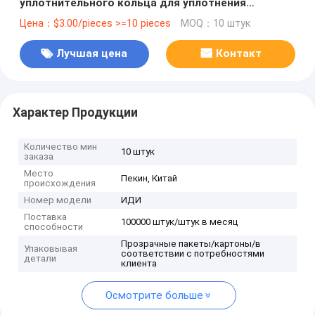
уплотнительного кольца для уплотнения
поршневого вала цилиндра
Цена：$3.00/pieces >=10 pieces
MOQ：10 штук
Лучшая цена
Контакт
Характер Продукции
Количество мин
10 штук
заказа
Место
Пекин, Китай
происхождения
Номер модели
ИДИ
Поставка
100000 штук/штук в месяц
способности
Прозрачные пакеты/картоны/в
Упаковывая
соответствии с потребностями
детали
клиента
Осмотрите больше