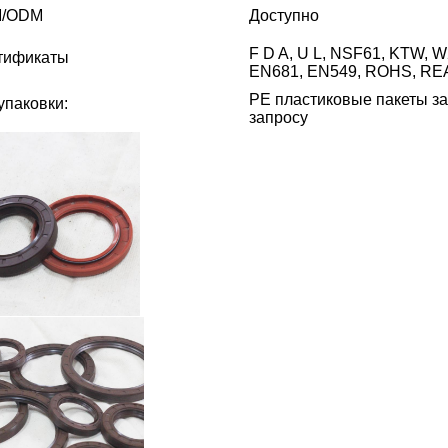
/ODM
Доступно
F D A, U L, NSF61, KTW, 
тификаты
EN681, EN549, ROHS, RE
PE пластиковые пакеты за
упаковки:
запросу