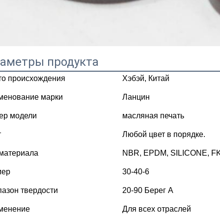
аметры продукта
то происхождения
Хэбэй, Китай
менование марки
Ланцин
ер модели
масляная печать
т
Любой цвет в порядке.
 материала
NBR, EPDM, SILICONE, FKM
мер
30-40-6
азон твердости
20-90 Берег А
менение
Для всех отраслей