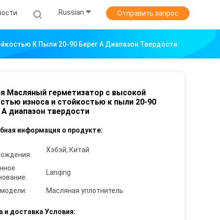
Russian
вости
Отправить запрос
йкостью К Пыли 20-90 Берег А Диапазон Твердости
я Масляный герметизатор с высокой
стью износа и стойкостью к пыли 20-90
 А диапазон твердости
бная информация о продукте:
Хэбэй, Китай
хождения:
нное
Lanqing
нование:
 модели:
Масляная уплотнитель
а и доставка Условия: