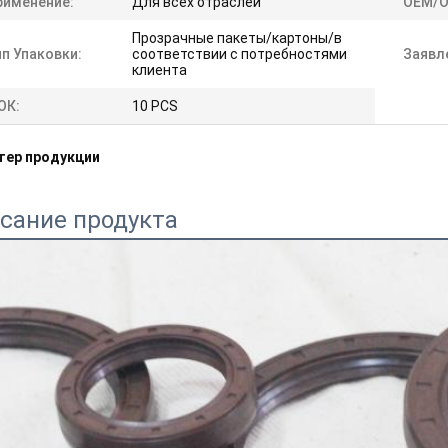
рименение:
Для всех отраслей
OEM/O
Прозрачные пакеты/картоны/в
п Упаковки:
соответствии с потребностями
Заявл
клиента
ОК:
10 PCS
тер продукции
сание продукта