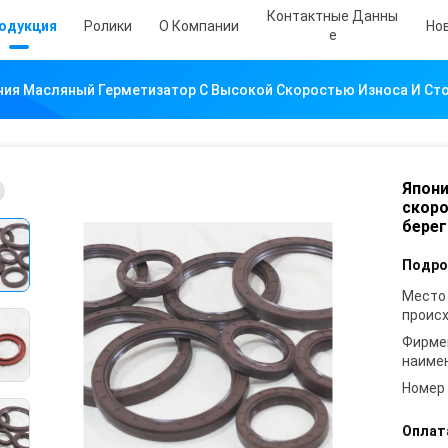
Контактные Данны
одукция
Ролики
О Компании
Но
Е
ния Масляный Герметизатор С Высокой Скоростью Износа И Сто
Япони
скоро
берег
Подро
Место
проис
Фирме
наиме
Номер
Оплат