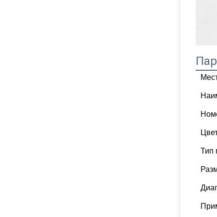
Пар
Мес
Наи
Ном
Цве
Тип
Раз
Диап
При