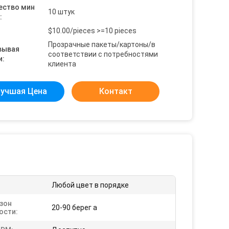
ество мин
10 штук
:
$10.00/pieces >=10 pieces
Прозрачные пакеты/картоны/в
вывая
соответствии с потребностями
и:
клиента
учшая Цена
Контакт
Любой цвет в порядке
зон
20-90 берег a
ости: