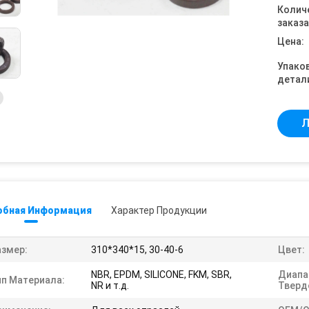
Колич
заказа
Цена:
Упако
детал
Л
обная Информация
Характер Продукции
азмер:
310*340*15, 30-40-6
Цвет:
NBR, EPDM, SILICONE, FKM, SBR,
Диапа
ип Материала:
NR и т.д.
Тверд