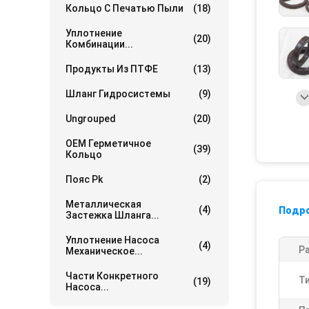
Кольцо С Печатью Пыли
(18)
Уплотнение
(20)
Комбинации...
Продукты Из ПТФЕ
(13)
Шланг Гидросистемы
(9)
Ungrouped
(20)
OEM Герметичное
(39)
Кольцо
Пояс Pk
(2)
Металлическая
(4)
Подр
Застежка Шланга...
Уплотнение Насоса
(4)
Р
Механическое...
Части Конкретного
Т
(19)
Насоса...